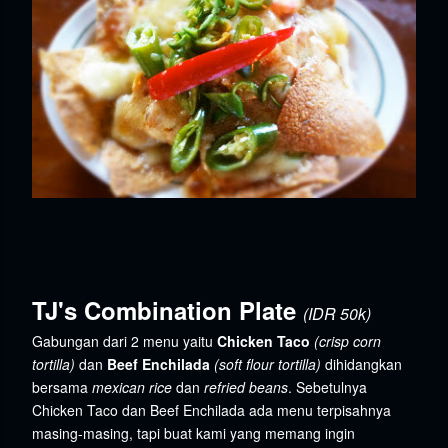
TJ's Combination Plate
(IDR 50k)
Gabungan dari 2 menu yaitu
Chicken Taco
(crisp corn
tortilla)
dan
Beef Enchilada
(soft flour tortilla)
dihidangkan
bersama
mexican rice
dan
refried beans
. Sebetulnya
Chicken Taco dan Beef Enchilada ada menu terpisahnya
masing-masing, tapi buat kami yang memang ingin