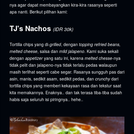
nya agar dapat membayangkan kira-kira rasanya seperti
apa nanti. Berikut pilihan kami:
TJ's Nachos
(IDR 30k)
Tortilla chips yang di-
grilled
, dengan
topping refried beans,
melted cheese
, salsa dan
mild jalapeno
. Kami suka sekali
dengan
appetizer
yang satu ini, karena
melted chesse
-nya
tidak pelit dan jalapeno-nya tidak terlalu pedas walaupun
masih terlihat seperti cabe segar. Rasanya sungguh pas dari
asin, manis, sedikit asam, sedikit pedas, dan
crunchy
dari
tortilla chips yang memberi kekayaan rasa dan tekstur saat
kita memakannya. Enaknya.. dan tak terasa tiba-tiba sudah
habis saja seluruh isi piringnya.. hehe..