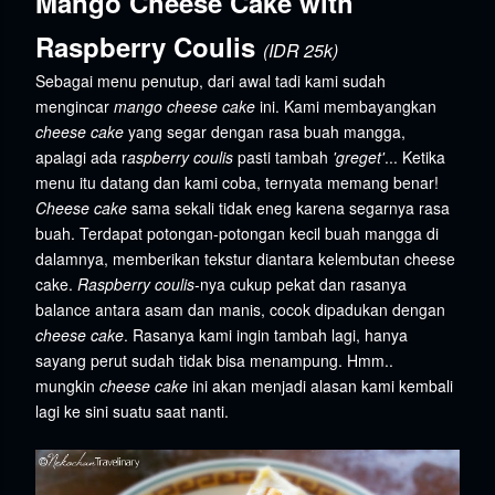
Mango Cheese Cake with
Raspberry Coulis
(IDR 25k)
Sebagai menu penutup, dari awal tadi kami sudah
mengincar
mango cheese cake
ini. Kami membayangkan
cheese cake
yang segar dengan rasa buah mangga,
apalagi ada r
aspberry coulis
pasti tambah
'greget'
... Ketika
menu itu datang dan kami coba, ternyata memang benar!
Cheese cake
sama sekali tidak eneg karena segarnya rasa
buah. Terdapat potongan-potongan kecil buah mangga di
dalamnya, memberikan tekstur diantara kelembutan cheese
cake.
Raspberry coulis
-nya cukup pekat dan rasanya
balance antara asam dan manis, cocok dipadukan dengan
cheese cake
. Rasanya kami ingin tambah lagi, hanya
sayang perut sudah tidak bisa menampung. Hmm..
mungkin
cheese cake
ini akan menjadi alasan kami kembali
lagi ke sini suatu saat nanti.