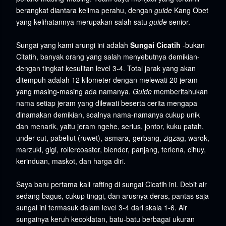
berangkat diantara kelima perahu, dengan
guide
Kang Obet
yang kelihatannya merupakan salah satu
guide
senior.
Sungai yang kami arungi ini adalah
Sungai Cicatih
-bukan
Citatih, banyak orang yang salah menyebutnya demikian-
dengan tingkat kesulitan level 3-4. Total jarak yang akan
ditempuh adalah 12 kilometer dengan melewati 20 jeram
yang masing-masing ada namanya.
Guide
memberitahukan
nama setiap jeram yang dilewati beserta cerita mengapa
dinamakan demikian, soalnya nama-namanya cukup unik
dan menarik, yaitu jeram ngehe, serius, jontor, kuku patah,
under cut, pabeliut (ruwet), asmara, gerbang, zigzag, warok,
marzuki, gigi, rollercoaster, blender, panjang, terlena, cihuy,
kerinduan, maskot, dan harga diri.
Saya baru pertama kali rafting di sungai Cicatih ini. Debit air
sedang bagus, cukup tinggi, dan arusnya deras, pantas saja
sungai ini termasuk dalam level 3-4 dari skala 1-6. Air
sungainya keruh kecoklatan, batu-batu berbagai ukuran