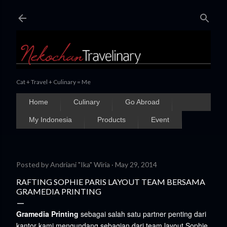
Skip to main content
Cat + Travel + Culinary = Me
Home
Culinary
Go Abroad
My Indonesia
Products
Event
Posted by
Andriani "Ika" Wiria
May 29, 2014
RAFTING SOPHIE PARIS LAYOUT TEAM BERSAMA
GRAMEDIA PRINTING
Gramedia Printing
sebagai salah satu partner penting dari
kantor kami mengundang sebagian dari team layout Sophie