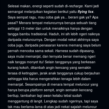
Selesai makan, energi seperti sudah di-
recharge
. Kami jadi
semangat melanjutkan kegiatan berikut yaitu
flying fox
.
Saya sempat ragu, mau coba gak ya... berani gak ya? Apa
pasal? Menara tempat meluncurnya berupa sebuah tiang
setinggi 13 meter dan untuk menaikinya hanya dengan
tangga bambu tradisional. Haduh, ini sih lebih ngeri naiknya
daripada meluncurnya. Dengan modal nekat akhirnya saya
coba juga, daripada penasaran karena memang saya belum
pernah mencoba sama sekali.
Harness
sudah dipasang,
saya mulai memanjat, dan ternyata benar memang ngeri
naik tangga monyet itu! Selain tangganya yang berkesan
kurang kokoh, ditambah angin kencang yang semakin
terasa di ketinggian, jarak anak tangganya cukup berjauhan
sehingga kita harus mengerahkan tenaga lebih dalam
memanjat. Sesampainya di menara tempat meluncur yang
hanya berupa
platform
sempit, angin semakin kencang
bertiup, tambahan lagi awan kelabu tebal sudah
menggantung di langit. Lengkap sudah ngerinya, tapi saya
tak mau berlama-lama di atas jadi nekat sajalah meluncur