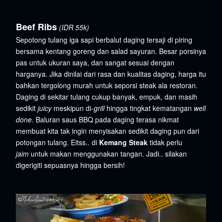
Beef Ribs
(IDR 55k)
Sepotong tulang iga sapi berbalut daging tersaji di piring
bersama kentang goreng dan salad sayuran. Besar porsinya
pas untuk ukuran saya, dan sangat sesuai dengan
harganya. Jika dinilai dari rasa dan kualitas daging, harga itu
bahkan tergolong murah untuk seporsi steak ala restoran.
Daging di sekitar tulang cukup banyak, empuk, dan masih
sedikit
juicy
meskipun di-
grill
hingga tingkat kematangan
well
done
. Baluran saus BBQ pada daging terasa nikmat
membuat kita tak ingin menyisakan sedikit daging pun dari
potongan tulang. Eitss.. di
Kemang Steak
tidak perlu
jaim
untuk makan menggunakan tangan. Jadi.. silakan
digerigiti sepuasnya hingga bersih!