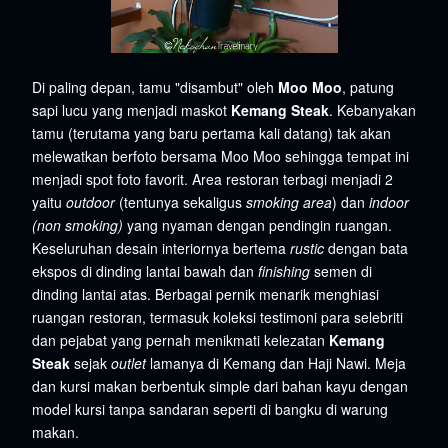
Di paling depan, tamu "disambut" oleh
Moo Moo
, patung
sapi lucu yang menjadi maskot
Kemang Steak
. Kebanyakan
tamu (terutama yang baru pertama kali datang) tak akan
melewatkan berfoto bersama Moo Moo sehingga tempat ini
menjadi spot foto favorit. Area restoran terbagi menjadi 2
yaitu
outdoor
(tentunya sekaligus
smoking area
) dan
indoor
(non smoking)
yang nyaman dengan pendingin ruangan.
Keseluruhan desain interiornya bertema
rustic
dengan bata
ekspos di dinding lantai bawah dan
finishing
semen di
dinding lantai atas. Berbagai pernik menarik menghiasi
ruangan restoran, termasuk koleksi testimoni para selebriti
dan pejabat yang pernah menikmati kelezatan
Kemang
Steak
sejak
outlet
lamanya di Kemang dan Haji Nawi. Meja
dan kursi makan berbentuk simple dari bahan kayu dengan
model kursi tanpa sandaran seperti di bangku di warung
makan.